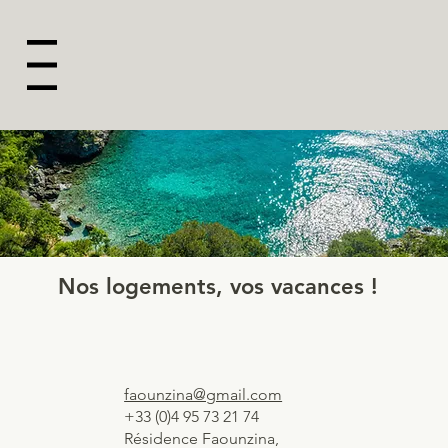
Menu
Nos logements, vos vacances !
faounzina@gmail.com
+33 (0)4 95 73 21 74
Résidence Faounzina,